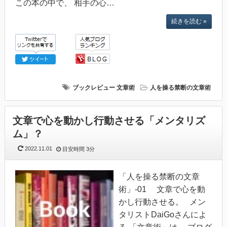
この本の中で、 相手の心…
続きを読む »
ブックレビュー
文章術
人を操る禁断の文章術
文章で心を動かし行動させる「メンタリズ
ム」？
2022.11.01
目安時間
3分
「人を操る禁断の文章
術」-01 文章で心を動
かし行動させる。 メン
タリストDaiGoさんによ