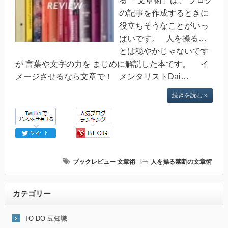
る 「文章術」は、 ブログ
の記事を作成するときに
役立ちそうなことがいっ
ぱいです。 人を操る…
とは穏やかじゃないです
が 言葉や文字の力を まじめに解説した本です。 イ
メージさせるなら文章で！ メンタリストDai…
続きを読む »
ブックレビュー
文章術
人を操る禁断の文章術
カテゴリー
TO DO 豆知識