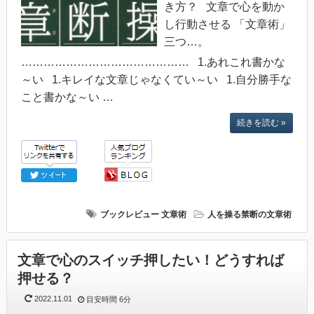
き方？ 文章で心を動か
し行動させる 「文章術」
三つ…。
……………………………………… 1.あれこれ書かな
～い 1.キレイな文章じゃなくてい～い 1.自分勝手な
こと書かな～い …
続きを読む »
ブックレビュー
文章術
人を操る禁断の文章術
文章で心のスイッチ押したい！どうすれば
押せる？
2022.11.01
目安時間
6分