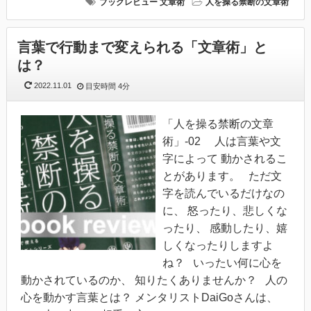
ブックレビュー
文章術
人を操る禁断の文章術
言葉で行動まで変えられる「文章術」と
は？
2022.11.01
目安時間
4分
「人を操る禁断の文章
術」-02 人は言葉や文
字によって 動かされるこ
とがあります。 ただ文
字を読んでいるだけなの
に、 怒ったり、悲しくな
ったり、 感動したり、嬉
しくなったりしますよ
ね？ いったい何に心を
動かされているのか、 知りたくありませんか？ 人の
心を動かす言葉とは？ メンタリストDaiGoさんは、