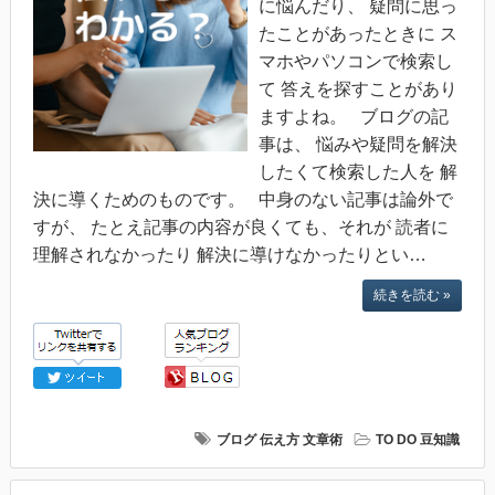
に悩んだり、 疑問に思っ
たことがあったときに ス
マホやパソコンで検索し
て 答えを探すことがあり
ますよね。 ブログの記
事は、 悩みや疑問を解決
したくて検索した人を 解
決に導くためのものです。 中身のない記事は論外で
すが、 たとえ記事の内容が良くても、それが 読者に
理解されなかったり 解決に導けなかったりとい…
続きを読む »
ブログ
伝え方
文章術
TO DO 豆知識