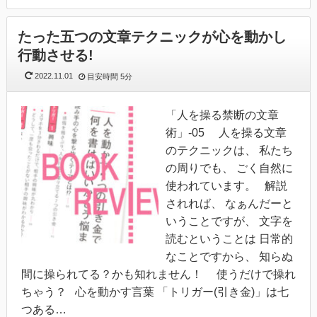
たった五つの文章テクニックが心を動かし
行動させる!
2022.11.01
目安時間
5分
「人を操る禁断の文章
術」-05 人を操る文章
のテクニックは、 私たち
の周りでも、 ごく自然に
使われています。 解説
されれば、 なぁんだーと
いうことですが、 文字を
読むということは 日常的
なことですから、 知らぬ
間に操られてる？かも知れません！ 使うだけで操れ
ちゃう？ 心を動かす言葉 「トリガー(引き金)」は七
つある…