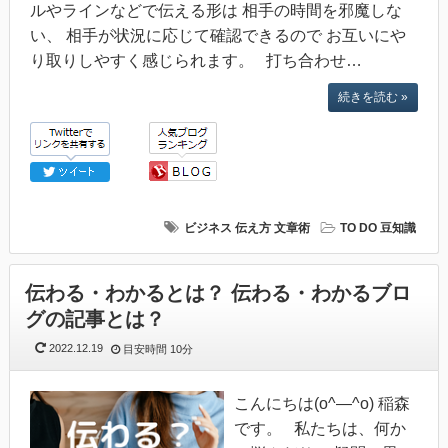
ルやラインなどで伝える形は 相手の時間を邪魔しな
い、 相手が状況に応じて確認できるので お互いにや
り取りしやすく感じられます。 打ち合わせ…
続きを読む »
ビジネス
伝え方
文章術
TO DO 豆知識
伝わる・わかるとは？ 伝わる・わかるブロ
グの記事とは？
2022.12.19
目安時間
10分
こんにちは(o^―^o) 稲森
です。 私たちは、何か